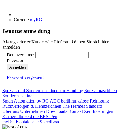
Current:
myRG
Benutzeranmeldung
Als registrierter Kunde oder Lieferant können Sie sich hier
anmelden
Benutzername:
Passwort:
Passwort vergessen?
Spezial- und Sondermaschinenbau
Handling
Spezialmaschinen
Sondermaschinen
Smart Automation by RG
ADC berührungslose Reinigung
Rückverfolgen & Kennzeichnen
The Hermes Standard
Über uns
Unternehmen
Downloads
Kontakt
Zertifizierungen
Karriere
Ihr seid die BEST⁴en
myRG
Kontaktseite
SpeedLoad